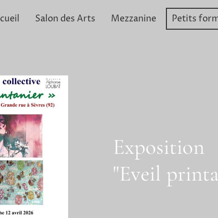
cueil
Salon des Arts
Mezzanine
Petits for
Exposition
"Eveil print