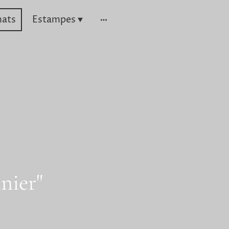
mats
Estampes
anier"