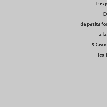
L'ex
E
de petits f
à l
9 Gran
les 