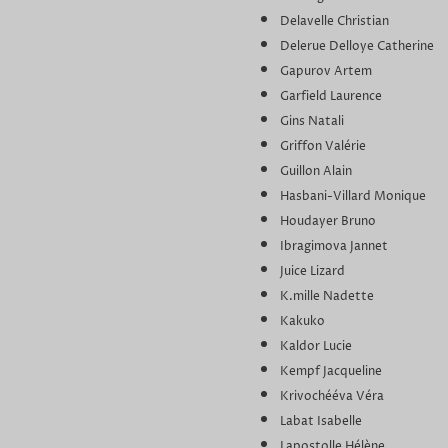
Delavelle Christian
Delerue Delloye Catherine
Gapurov Artem
Garfield Laurence
Gins Natali
Griffon Valérie
Guillon Alain
Hasbani-Villard Monique
Houdayer Bruno
Ibragimova Jannet
Juice Lizard
K.mille Nadette
Kakuko
Kaldor Lucie
Kempf Jacqueline
Krivochééva Véra
Labat Isabelle
Lapostolle Hélène