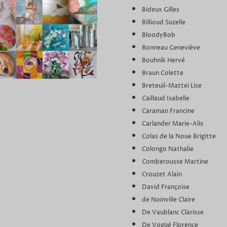
Bideux Gilles
Billioud Suzelle
BloodyBob
Bonneau Geneviève
Bouhnik Hervé
Braun Colette
Breteuil-Mattei Lise
Caillaud Isabelle
Caraman Francine
Carlander Marie-Alix
Colas de la Noue Brigitte
Colongo Nathalie
Comberousse Martine
Crouzet Alain
David Françoise
de Noinville Claire
De Vaublanc Clarisse
De Vogüé Florence